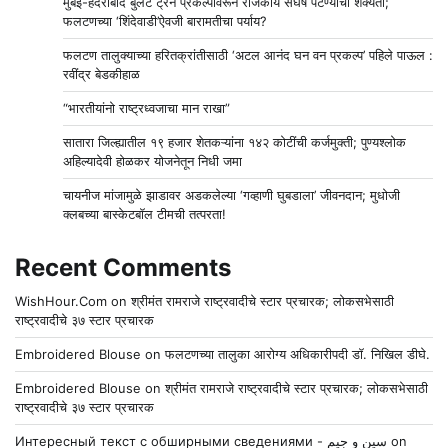
मुंबई-हैदराबाद बुलेट ट्रेन प्रकल्पावरून राजकीय संघर्ष पेटण्याची शक्यता;
फलटणच्या ‘शिंदेवाडी’ऐवजी बारामतीचा पर्याय?
फलटण तालुक्याच्या हरितक्रांतीसाठी ‘अटल आनंद घन वन प्रकल्प’ पहिले पाऊल :
रवींद्र बेडकीहाळ
“भारतीयांनो राष्ट्रध्वजाचा मान राखा”
सातारा जिल्ह्यातील १९ हजार शेतकऱ्यांना १४२ कोटींची कर्जमुक्ती; पुण्यश्लोक
अहिल्यादेवी होळकर योजनेतून निधी जमा
चायनीज मांजामुळे झाडावर अडकलेल्या ‘गव्हाणी घुबडाला’ जीवनदान; मुधोजी
क्लबच्या बास्केटबॉल टीमची तत्परता!
Recent Comments
WishHour.Com
on
श्रीमंत रामराजे राष्ट्रवादीचे स्टार प्रचारक; लोकसभेसाठी
राष्ट्रवादीचे ३७ स्टार प्रचारक
Embroidered Blouse
on
फलटणच्या तालुका आरोग्य अधिकारीपदी डॉ. निखिल डीघे.
Embroidered Blouse
on
श्रीमंत रामराजे राष्ट्रवादीचे स्टार प्रचारक; लोकसभेसाठी
राष्ट्रवादीचे ३७ स्टार प्रचारक
Интересный текст с обширными сведениями - سين و جيم
on