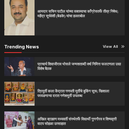
आमदार सचिन पाटील यांच्या वक्तव्याचा काँग्रेसतर्फे तीव्र निषेध;
महेंद्र सूर्यवंशी (बेडके) यांचा हल्लाबोल
Trending News
View All
प्राचार्य शिवाजीराव भोसले जन्मशताब्दी वर्षा निमित्त फलटणला उद्या
विशेष बैठक
त्रिमुर्ती कला केंद्रात गणपती मूर्तींचे बुकिंग सुरू; खिशाला
परवडणाऱ्या दरात गणेशमूर्ती उपलब्ध
अखिल ब्राह्मण मध्यवर्ती संस्थेतर्फे विद्यार्थी गुणगौरव व शिष्यवृत्ती
वाटप सोहळा उत्साहात