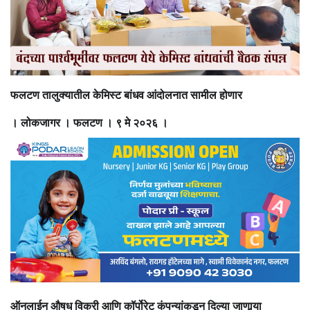
फलटण तालुक्यातील केमिस्ट बांधव आंदोलनात सामील होणार
। लोकजागर । फलटण । ९ मे २०२६ ।
ऑनलाईन औषध विक्री आणि कॉर्पोरेट कंपन्यांकडून दिल्या जाणार्‍या