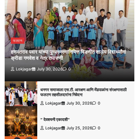
फलटण
हणमंतराव पवार यांच्या पुण्यस्मरणानिमित्त विडणीत शालेय विद्यार्थ्यांना
क्रीडा गणवेश व नेत्र तपासणी
Lokjagar
July 30, 2026
0
धनगर समाजाला एस.टी. आरक्षण आणि मेंढपाळांना संरक्षणासाठी
फलटण तहसीलदारांना निवेदन!
Lokjagar
July 30, 2026
0
” देवशयनी एकादशी”
Lokjagar
July 25, 2026
0