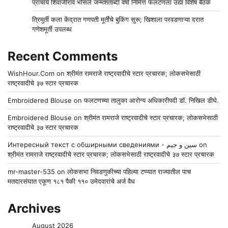
प्राचार्य शिवाजीराव भोसले जन्मशताब्दी वर्षा निमित्त फलटणला उद्या विशेष बैठक
त्रिमुर्ती कला केंद्रात गणपती मूर्तींचे बुकिंग सुरू; खिशाला परवडणाऱ्या दरात
गणेशमूर्ती उपलब्ध
Recent Comments
WishHour.Com
on
श्रीमंत रामराजे राष्ट्रवादीचे स्टार प्रचारक; लोकसभेसाठी
राष्ट्रवादीचे ३७ स्टार प्रचारक
Embroidered Blouse
on
फलटणच्या तालुका आरोग्य अधिकारीपदी डॉ. निखिल डीघे.
Embroidered Blouse
on
श्रीमंत रामराजे राष्ट्रवादीचे स्टार प्रचारक; लोकसभेसाठी
राष्ट्रवादीचे ३७ स्टार प्रचारक
Интересный текст с обширными сведениями - سين و جيم
on
श्रीमंत रामराजे राष्ट्रवादीचे स्टार प्रचारक; लोकसभेसाठी राष्ट्रवादीचे ३७ स्टार प्रचारक
mr-master-535
on
लोकसभा निवडणुकीच्या पहिल्या टप्प्यात राज्यातील पाच
मतदारसंघात एकूण १८१ पैकी ११० उमेदवारांचे अर्ज वैध
Archives
August 2026