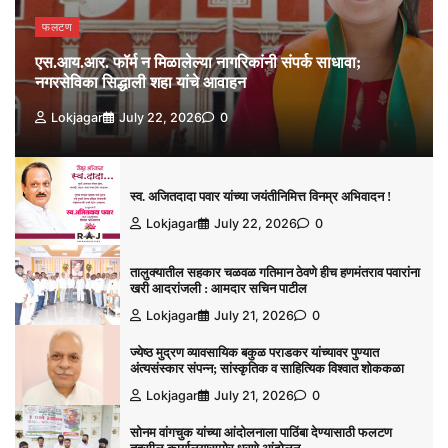
फलटण
एस.आय.आर. फॉर्म न मिळालेल्या नागरिकांनी संपर्क साधावा;
नगरसेविका सिद्धाली शहा यांचे आवाहन
Lokjagar
July 22, 2026
0
स्व. अजितदादा पवार यांच्या जयंतीनिमित्त विनम्र अभिवादन !
Lokjagar
July 22, 2026
0
तालुक्यातील सहकार चळवळ गतिमान ठेवणे हीच हणमंतराव पवारांना
खरी आदरांजली : आमदार सचिन पाटील
Lokjagar
July 21, 2026
0
ज्येष्ठ मुद्रण व्यावसायिक बकुळ पराडकर यांच्यावर पुण्यात
अंत्यसंस्कार संपन्न; सांस्कृतिक व साहित्यिक विश्‍वात शोककळा
Lokjagar
July 21, 2026
0
सोनम वांगचुक यांच्या आंदोलनाला पाठिंबा देण्यासाठी फलटण