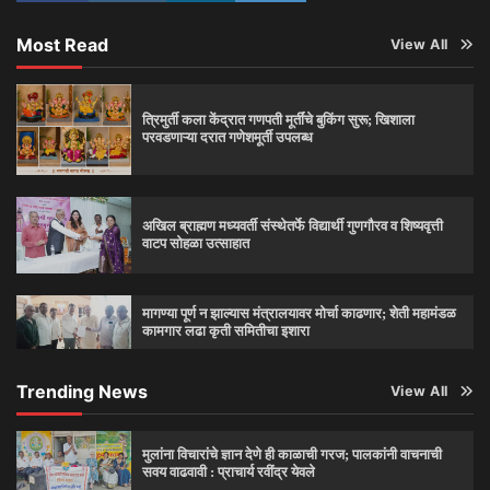
Most Read
View All
त्रिमुर्ती कला केंद्रात गणपती मूर्तींचे बुकिंग सुरू; खिशाला
परवडणाऱ्या दरात गणेशमूर्ती उपलब्ध
अखिल ब्राह्मण मध्यवर्ती संस्थेतर्फे विद्यार्थी गुणगौरव व शिष्यवृत्ती
वाटप सोहळा उत्साहात
मागण्या पूर्ण न झाल्यास मंत्रालयावर मोर्चा काढणार; शेती महामंडळ
कामगार लढा कृती समितीचा इशारा
Trending News
View All
मुलांना विचारांचे ज्ञान देणे ही काळाची गरज; पालकांनी वाचनाची
सवय वाढवावी : प्राचार्य रवींद्र येवले