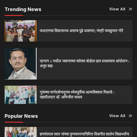
Trending News
View All
फलटणचा विकासरथ असाच पुढे धावणार; मंत्री जयकुमार गोरे
प्रभाग ८ मधील जवानाच्या फ्लेक्स बोर्डला हात लावल्यास आंदोलन :
अनुप शहा
गुरूंच्या मार्गदर्शनातूनच ध्येयपूर्तीचा आत्मविश्‍वास मिळतो :
तहसीलदार डॉ. अभिजीत जाधव
Popular News
View All
हणमंतराव पवार यांच्या पुण्यस्मरणानिमित्त विडणीत शालेय विद्यार्थ्यांना