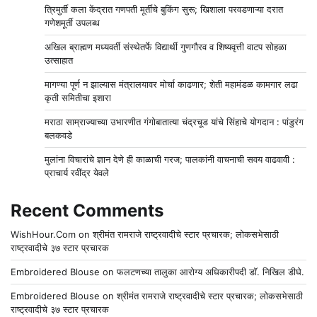
त्रिमुर्ती कला केंद्रात गणपती मूर्तींचे बुकिंग सुरू; खिशाला परवडणाऱ्या दरात
गणेशमूर्ती उपलब्ध
अखिल ब्राह्मण मध्यवर्ती संस्थेतर्फे विद्यार्थी गुणगौरव व शिष्यवृत्ती वाटप सोहळा
उत्साहात
मागण्या पूर्ण न झाल्यास मंत्रालयावर मोर्चा काढणार; शेती महामंडळ कामगार लढा
कृती समितीचा इशारा
मराठा साम्राज्याच्या उभारणीत गंगोबातात्या चंद्रचूड यांचे सिंहाचे योगदान : पांडुरंग
बलकवडे
मुलांना विचारांचे ज्ञान देणे ही काळाची गरज; पालकांनी वाचनाची सवय वाढवावी :
प्राचार्य रवींद्र येवले
Recent Comments
WishHour.Com
on
श्रीमंत रामराजे राष्ट्रवादीचे स्टार प्रचारक; लोकसभेसाठी
राष्ट्रवादीचे ३७ स्टार प्रचारक
Embroidered Blouse
on
फलटणच्या तालुका आरोग्य अधिकारीपदी डॉ. निखिल डीघे.
Embroidered Blouse
on
श्रीमंत रामराजे राष्ट्रवादीचे स्टार प्रचारक; लोकसभेसाठी
राष्ट्रवादीचे ३७ स्टार प्रचारक