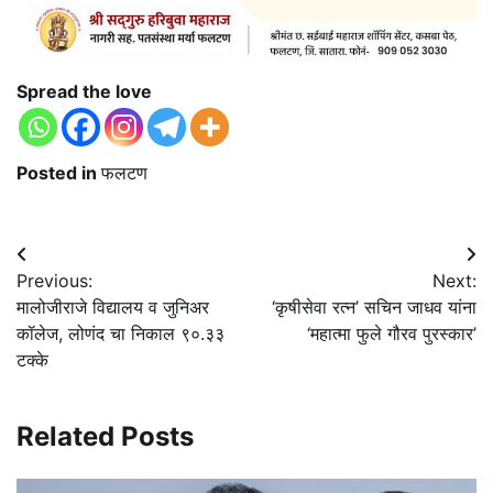
Spread the love
Posted in
फलटण
Post
Previous:
Next:
navigation
मालोजीराजे विद्यालय व जुनिअर
‘कृषीसेवा रत्न’ सचिन जाधव यांना
कॉलेज, लोणंद चा निकाल ९०.३३
‘महात्मा फुले गौरव पुरस्कार’
टक्के
Related Posts