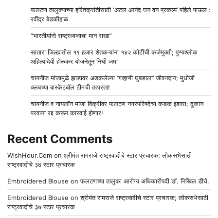
फलटण तालुक्याच्या हरितक्रांतीसाठी ‘अटल आनंद घन वन प्रकल्प’ पहिले पाऊल :
रवींद्र बेडकीहाळ
“भारतीयांनो राष्ट्रध्वजाचा मान राखा”
सातारा जिल्ह्यातील १९ हजार शेतकऱ्यांना १४२ कोटींची कर्जमुक्ती; पुण्यश्लोक
अहिल्यादेवी होळकर योजनेतून निधी जमा
चायनीज मांजामुळे झाडावर अडकलेल्या ‘गव्हाणी घुबडाला’ जीवनदान; मुधोजी
क्लबच्या बास्केटबॉल टीमची तत्परता!
चायनीज व नायलॉन मांजा विक्रीवर फलटण नगरपरिषदेचा कडक इशारा; दुकान
परवाना रद्द करून कारवाई होणार!
Recent Comments
WishHour.Com
on
श्रीमंत रामराजे राष्ट्रवादीचे स्टार प्रचारक; लोकसभेसाठी
राष्ट्रवादीचे ३७ स्टार प्रचारक
Embroidered Blouse
on
फलटणच्या तालुका आरोग्य अधिकारीपदी डॉ. निखिल डीघे.
Embroidered Blouse
on
श्रीमंत रामराजे राष्ट्रवादीचे स्टार प्रचारक; लोकसभेसाठी
राष्ट्रवादीचे ३७ स्टार प्रचारक