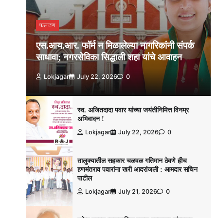
फलटण
एस.आय.आर. फॉर्म न मिळालेल्या नागरिकांनी संपर्क
साधावा; नगरसेविका सिद्धाली शहा यांचे आवाहन
Lokjagar
July 22, 2026
0
स्व. अजितदादा पवार यांच्या जयंतीनिमित्त विनम्र
अभिवादन !
Lokjagar
July 22, 2026
0
तालुक्यातील सहकार चळवळ गतिमान ठेवणे हीच
हणमंतराव पवारांना खरी आदरांजली : आमदार सचिन
पाटील
Lokjagar
July 21, 2026
0