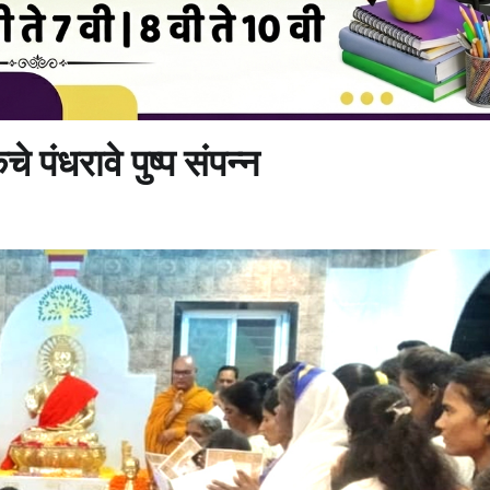
 पंधरावे पुष्प संपन्न