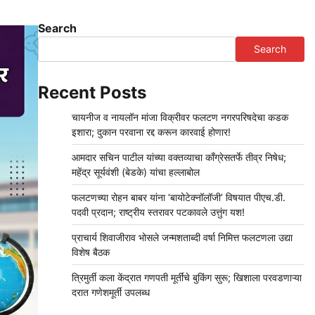
Search
Search
Recent Posts
चायनीज व नायलॉन मांजा विक्रीवर फलटण नगरपरिषदेचा कडक
इशारा; दुकान परवाना रद्द करून कारवाई होणार!
आमदार सचिन पाटील यांच्या वक्तव्याचा काँग्रेसतर्फे तीव्र निषेध;
महेंद्र सूर्यवंशी (बेडके) यांचा हल्लाबोल
फलटणच्या रोहन बाबर यांना ‘बायोटेक्नॉलॉजी’ विषयात पीएच.डी.
पदवी प्रदान; राष्ट्रीय स्तरावर पटकावले उत्तुंग यश!
प्राचार्य शिवाजीराव भोसले जन्मशताब्दी वर्षा निमित्त फलटणला उद्या
विशेष बैठक
त्रिमुर्ती कला केंद्रात गणपती मूर्तींचे बुकिंग सुरू; खिशाला परवडणाऱ्या
दरात गणेशमूर्ती उपलब्ध