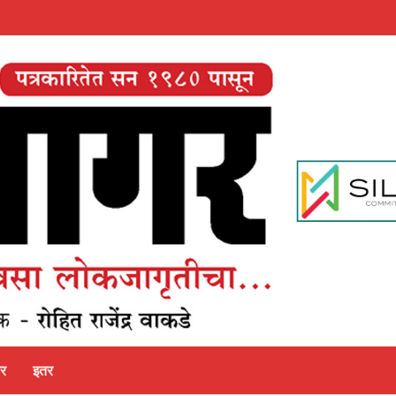
पर
इतर