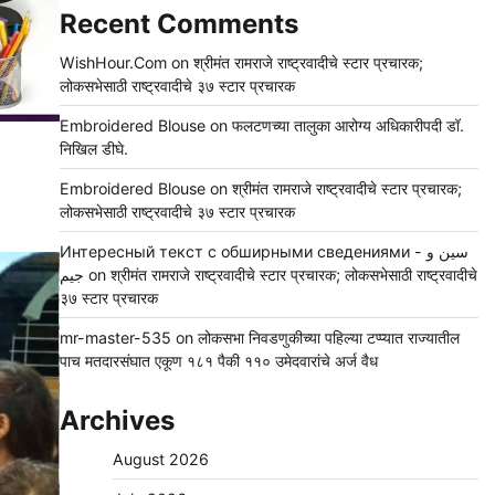
Recent Comments
WishHour.Com
on
श्रीमंत रामराजे राष्ट्रवादीचे स्टार प्रचारक;
लोकसभेसाठी राष्ट्रवादीचे ३७ स्टार प्रचारक
Embroidered Blouse
on
फलटणच्या तालुका आरोग्य अधिकारीपदी डॉ.
निखिल डीघे.
Embroidered Blouse
on
श्रीमंत रामराजे राष्ट्रवादीचे स्टार प्रचारक;
लोकसभेसाठी राष्ट्रवादीचे ३७ स्टार प्रचारक
Интересный текст с обширными сведениями - سين و
جيم
on
श्रीमंत रामराजे राष्ट्रवादीचे स्टार प्रचारक; लोकसभेसाठी राष्ट्रवादीचे
३७ स्टार प्रचारक
mr-master-535
on
लोकसभा निवडणुकीच्या पहिल्या टप्प्यात राज्यातील
पाच मतदारसंघात एकूण १८१ पैकी ११० उमेदवारांचे अर्ज वैध
Archives
August 2026