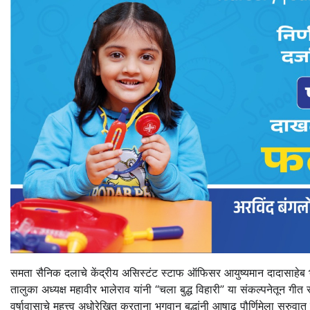
समता सैनिक दलाचे केंद्रीय असिस्टंट स्टाफ ऑफिसर आयुष्यमान दादासाहेब भ
तालुका अध्यक्ष महावीर भालेराव यांनी “चला बुद्ध विहारी” या संकल्पनेतून 
वर्षावासाचे महत्त्व अधोरेखित करताना भगवान बुद्धांनी आषाढ पौर्णिमेला सुरुव