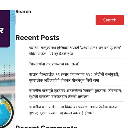
Search
Search
Recent Posts
फलटण तालुक्याच्या हरितक्रांतीसाठी ‘अटल आनंद घन वन प्रकल्प’
पहिले पाऊल : रवींद्र बेडकीहाळ
“भारतीयांनो राष्ट्रध्वजाचा मान राखा”
सातारा जिल्ह्यातील १९ हजार शेतकऱ्यांना १४२ कोटींची कर्जमुक्ती;
पुण्यश्लोक अहिल्यादेवी होळकर योजनेतून निधी जमा
चायनीज मांजामुळे झाडावर अडकलेल्या ‘गव्हाणी घुबडाला’ जीवनदान;
मुधोजी क्लबच्या बास्केटबॉल टीमची तत्परता!
चायनीज व नायलॉन मांजा विक्रीवर फलटण नगरपरिषदेचा कडक
इशारा; दुकान परवाना रद्द करून कारवाई होणार!