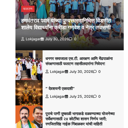
फलटण
हणमंतराव पवार यांच्या पुण्यस्मरणानिमित्त विडणीत
शालेय विद्यार्थ्यांना क्रीडा गणवेश व नेत्र तपासणी
Lokjagar
July 30, 2026
0
धनगर समाजाला एस.टी. आरक्षण आणि मेंढपाळांना
संरक्षणासाठी फलटण तहसीलदारांना निवेदन!
Lokjagar
July 30, 2026
0
” देवशयनी एकादशी”
Lokjagar
July 25, 2026
0
पुराचे पाणी दुष्काळी भागाकडे वळवण्याच्या योजनेच्या
सर्वेक्षणासाठी २४ कोटींचा शासन निर्णय जारी;
रणजितसिंह नाईक निंबाळकर यांची माहिती