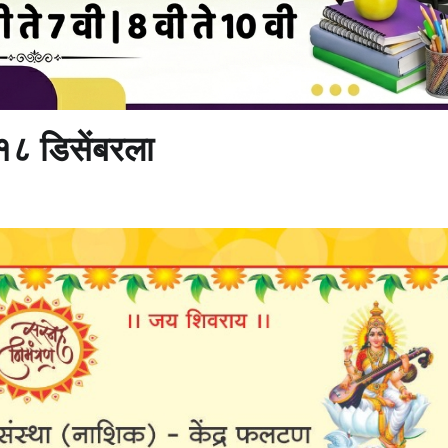
 १८ डिसेंबरला