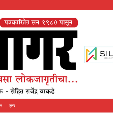
पर
इतर