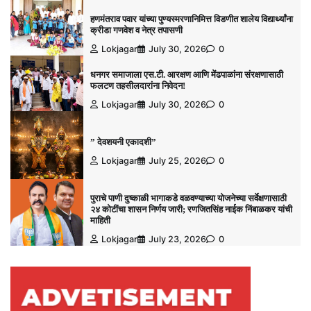
हणमंतराव पवार यांच्या पुण्यस्मरणानिमित्त विडणीत शालेय विद्यार्थ्यांना
क्रीडा गणवेश व नेत्र तपासणी
Lokjagar
July 30, 2026
0
धनगर समाजाला एस.टी. आरक्षण आणि मेंढपाळांना संरक्षणासाठी
फलटण तहसीलदारांना निवेदन!
Lokjagar
July 30, 2026
0
” देवशयनी एकादशी”
Lokjagar
July 25, 2026
0
पुराचे पाणी दुष्काळी भागाकडे वळवण्याच्या योजनेच्या सर्वेक्षणासाठी
२४ कोटींचा शासन निर्णय जारी; रणजितसिंह नाईक निंबाळकर यांची
माहिती
Lokjagar
July 23, 2026
0