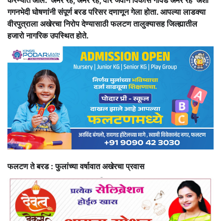
करण्यात आले. ‘अमर रहे, अमर रहे, वीर जवान विकास गावडे अमर रहे’ अशा
गगनभेदी घोषणांनी संपूर्ण बरड परिसर दणाणून गेला होता. आपल्या लाडक्या
वीरपुत्राला अखेरचा निरोप देण्यासाठी फलटण तालुक्यासह जिल्ह्यातील
हजारो नागरिक उपस्थित होते.
फलटण ते बरड : फुलांच्या वर्षावात अखेरचा प्रवास