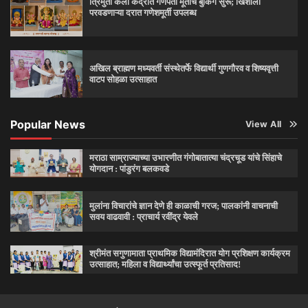
त्रिमुर्ती कला केंद्रात गणपती मूर्तींचे बुकिंग सुरू; खिशाला
परवडणाऱ्या दरात गणेशमूर्ती उपलब्ध
अखिल ब्राह्मण मध्यवर्ती संस्थेतर्फे विद्यार्थी गुणगौरव व शिष्यवृत्ती
वाटप सोहळा उत्साहात
Popular News
View All
मराठा साम्राज्याच्या उभारणीत गंगोबातात्या चंद्रचूड यांचे सिंहाचे
योगदान : पांडुरंग बलकवडे
मुलांना विचारांचे ज्ञान देणे ही काळाची गरज; पालकांनी वाचनाची
सवय वाढवावी : प्राचार्य रवींद्र येवले
श्रीमंत सगुणामाता प्राथमिक विद्यामंदिरात योग प्रशिक्षण कार्यक्रम
उत्साहात; महिला व विद्यार्थ्यांचा उत्स्फूर्त प्रतिसाद!