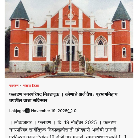
फलटण
सातारा जिल्हा
फलटण नगरपरिषद निवडणूक । कोणाचे अर्ज वैध : प्रभागनिहाय
तपशील वाचा सविस्तर
Lokjagar
0
November 19, 2025
। लोकजागर । फलटण । दि. 19 नोव्हेंबर 2025 । फलटण
नगरपरिषद सार्वत्रिक निवडणूकीसाठी उमेदवारी अर्जांची छाननी
प्रक्रिया काल दिनांक 18 रोजी पार पडली. नगराध्यक्षपदासाठी […]