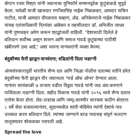
कॅप्टन रजत मिश्रा यांनी जवानाचा युनिफॉर्म सन्मानपूर्वक कुटुंबाकडे सुपूर्द
केला. यावेळी माजी खासदार रणजितसिंह नाईक निंबाळकर, आमदार सचिन
पाटील, माजी आमदार दीपकराव चव्हाण, ॲड. अनिकेतराजे नाईक निंबाळकर
यांसह प्रांताधिकारी प्रियंका आंबेकर व तहसीलदार डॉ. अभिजीत जाधव
यांनी पुष्पचक्र अर्पण करून श्रद्धांजली वाहिली. “देशासाठी दिलेले हे
बलिदान सर्वोच्च असून शासन आणि समाज गावडे कुटुंबाच्या पाठीशी
खंबीरपणे उभा आहे,” अशा भावना मान्यवरांनी व्यक्त केल्या.
बंदुकीच्या फैरी झाडून मानवंदना; वडिलांनी दिला भडाग्नी
अंत्यसंस्कारापूर्वी भारतीय सैन्य दल आणि जिल्हा पोलीस दलाच्या वतीने हवेत
बंदुकीच्या फैरी झाडून वीर जवानाला ‘गार्ड ऑफ ऑनर’ देण्यात आला.
यानंतर सायंकाळी ७ वाजता वडील विठ्ठल गावडे यांनी जड अंतःकरणाने
पार्थिवाला भडाग्नी दिला. शहीद विकास गावडे यांनी २०१६ मध्ये सैन्य दलात
प्रवेश केला होता. लेह-लडाख आणि जम्मू-काश्मीर सारख्या कठीण क्षेत्रात
८ वर्षे सेवा बजावल्यानंतर, सुदानमधील शांती मोहिमेत त्यांनी देशाचे नाव
उज्ज्वल करत बलिदान दिले. त्यांच्या जाण्याने बरड गावासह संपूर्ण फलटण
तालुक्यावर शोककळा पसरली आहे.
Spread the love