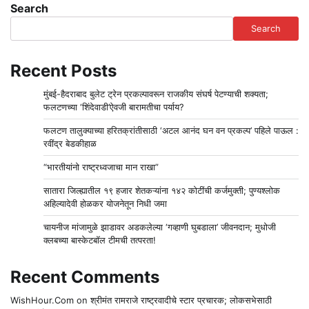
Search
Search
Recent Posts
मुंबई-हैदराबाद बुलेट ट्रेन प्रकल्पावरून राजकीय संघर्ष पेटण्याची शक्यता;
फलटणच्या ‘शिंदेवाडी’ऐवजी बारामतीचा पर्याय?
फलटण तालुक्याच्या हरितक्रांतीसाठी ‘अटल आनंद घन वन प्रकल्प’ पहिले पाऊल :
रवींद्र बेडकीहाळ
“भारतीयांनो राष्ट्रध्वजाचा मान राखा”
सातारा जिल्ह्यातील १९ हजार शेतकऱ्यांना १४२ कोटींची कर्जमुक्ती; पुण्यश्लोक
अहिल्यादेवी होळकर योजनेतून निधी जमा
चायनीज मांजामुळे झाडावर अडकलेल्या ‘गव्हाणी घुबडाला’ जीवनदान; मुधोजी
क्लबच्या बास्केटबॉल टीमची तत्परता!
Recent Comments
WishHour.Com
on
श्रीमंत रामराजे राष्ट्रवादीचे स्टार प्रचारक; लोकसभेसाठी