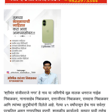
‘श्रीमंत संजीवराजे नगर’ हे नाव या जमिनीचे मूळ मालक धनराज नाईक
निंबाळकर, नानासाहेब निंबाळकर, दत्ताजीराव निंबाळकर, रामदास निंबाळकर
आणि त्यांच्या कुटुंबीयांनी दिलेले आहे. गेल्या ४१ वर्षांपासून हेच नाव सर्वत्र
प्रचलित असून नगरपरिषद दप्तरी, शासकीय कार्यालये, मतदार यादी तसेच