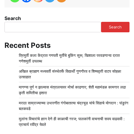
Search
Search
Recent Posts
त्रिमुर्ती कला केंद्रात गणपती मूर्तींचे बुकिंग सुरू; खिशाला परवडणाऱ्या दरात
गणेशमूर्ती उपलब्ध
अखिल ब्राह्मण मध्यवर्ती संस्थेतर्फे विद्यार्थी गुणगौरव व शिष्यवृत्ती वाटप सोहळा
उत्साहात
मागण्या पूर्ण न झाल्यास मंत्रालयावर मोर्चा काढणार; शेती महामंडळ कामगार लढा
कृती समितीचा इशारा
मराठा साम्राज्याच्या उभारणीत गंगोबातात्या चंद्रचूड यांचे सिंहाचे योगदान : पांडुरंग
बलकवडे
मुलांना विचारांचे ज्ञान देणे ही काळाची गरज; पालकांनी वाचनाची सवय वाढवावी :
प्राचार्य रवींद्र येवले