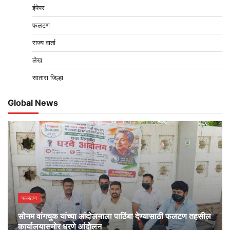
ईपेपर
फलटण
राज्य वार्ता
लेख
सातारा जिल्हा
Global News
फलटण
सोनम वांगचुक यांच्या आंदोलनाला पाठिंबा देण्यासाठी फलटण तहसील
कार्यालयासमोर धरणे आंदोलन