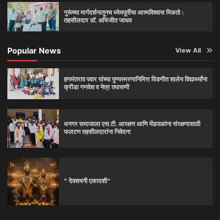
गुरूंच्या मार्गदर्शनातूनच ध्येयपूर्तीचा आत्मविश्‍वास मिळतो :
तहसीलदार डॉ. अभिजीत जाधव
Popular News
View All
हणमंतराव पवार यांच्या पुण्यस्मरणानिमित्त विडणीत शालेय विद्यार्थ्यांना
क्रीडा गणवेश व नेत्र तपासणी
धनगर समाजाला एस.टी. आरक्षण आणि मेंढपाळांना संरक्षणासाठी
फलटण तहसीलदारांना निवेदन!
” देवशयनी एकादशी”