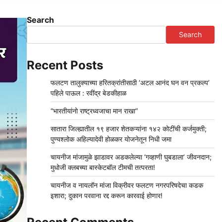
Search
Search
Recent Posts
फलटण तालुक्याच्या हरितक्रांतीसाठी ‘अटल आनंद घन वन प्रकल्प’
पहिले पाऊल : रवींद्र बेडकीहाळ
“भारतीयांनो राष्ट्रध्वजाचा मान राखा”
सातारा जिल्ह्यातील १९ हजार शेतकऱ्यांना १४२ कोटींची कर्जमुक्ती;
पुण्यश्लोक अहिल्यादेवी होळकर योजनेतून निधी जमा
चायनीज मांजामुळे झाडावर अडकलेल्या ‘गव्हाणी घुबडाला’ जीवनदान;
मुधोजी क्लबच्या बास्केटबॉल टीमची तत्परता!
चायनीज व नायलॉन मांजा विक्रीवर फलटण नगरपरिषदेचा कडक
इशारा; दुकान परवाना रद्द करून कारवाई होणार!