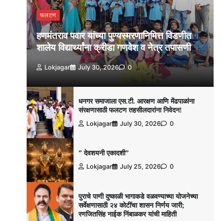
फलटण
हणमंतराव पवार यांच्या पुण्यस्मरणानिमित्त विडणीत
शालेय विद्यार्थ्यांना क्रीडा गणवेश व नेत्र तपासणी
Lokjagar
July 30, 2026
0
धनगर समाजाला एस.टी. आरक्षण आणि मेंढपाळांना
संरक्षणासाठी फलटण तहसीलदारांना निवेदन!
Lokjagar
July 30, 2026
0
” देवशयनी एकादशी”
Lokjagar
July 25, 2026
0
पुराचे पाणी दुष्काळी भागाकडे वळवण्याच्या योजनेच्या
सर्वेक्षणासाठी २४ कोटींचा शासन निर्णय जारी;
रणजितसिंह नाईक निंबाळकर यांची माहिती