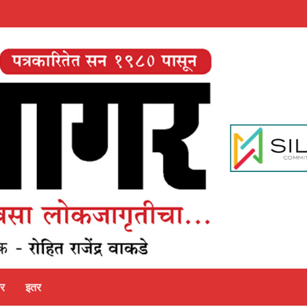
पर
इतर