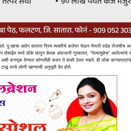
े. दुःखाचा आवेग सावरत प्रिय व्यक्तीचे कलेवर घेऊन येणारी वर्दळ रोजचीच अस
ुन मोबाईल मध्ये डोके घालुन केवळ अंदाजानी गुरकावत, “गेल्यामुळेच” आलेल्यांचे स
े अशी वागणूक देण्यात कोणतीही कसर ते बाकी ठेवत नव्हते. ही लोकं कागदपत्रां
ळू वरचे लोणी खाण्याची अनुभूती देत होते.