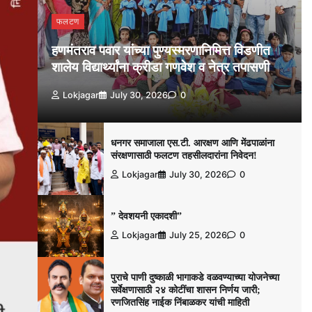
फलटण
हणमंतराव पवार यांच्या पुण्यस्मरणानिमित्त विडणीत
शालेय विद्यार्थ्यांना क्रीडा गणवेश व नेत्र तपासणी
Lokjagar
July 30, 2026
0
धनगर समाजाला एस.टी. आरक्षण आणि मेंढपाळांना
संरक्षणासाठी फलटण तहसीलदारांना निवेदन!
Lokjagar
July 30, 2026
0
” देवशयनी एकादशी”
Lokjagar
July 25, 2026
0
पुराचे पाणी दुष्काळी भागाकडे वळवण्याच्या योजनेच्या
सर्वेक्षणासाठी २४ कोटींचा शासन निर्णय जारी;
रणजितसिंह नाईक निंबाळकर यांची माहिती