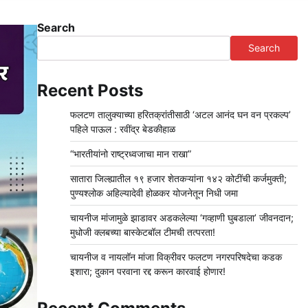
Search
Search
Recent Posts
फलटण तालुक्याच्या हरितक्रांतीसाठी ‘अटल आनंद घन वन प्रकल्प’
पहिले पाऊल : रवींद्र बेडकीहाळ
“भारतीयांनो राष्ट्रध्वजाचा मान राखा”
सातारा जिल्ह्यातील १९ हजार शेतकऱ्यांना १४२ कोटींची कर्जमुक्ती;
पुण्यश्लोक अहिल्यादेवी होळकर योजनेतून निधी जमा
चायनीज मांजामुळे झाडावर अडकलेल्या ‘गव्हाणी घुबडाला’ जीवनदान;
मुधोजी क्लबच्या बास्केटबॉल टीमची तत्परता!
चायनीज व नायलॉन मांजा विक्रीवर फलटण नगरपरिषदेचा कडक
इशारा; दुकान परवाना रद्द करून कारवाई होणार!