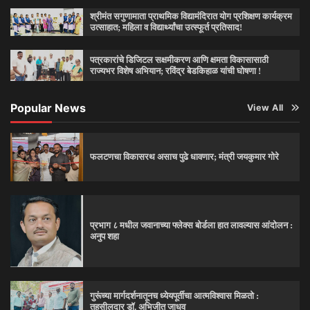
श्रीमंत सगुणामाता प्राथमिक विद्यामंदिरात योग प्रशिक्षण कार्यक्रम
उत्साहात; महिला व विद्यार्थ्यांचा उत्स्फूर्त प्रतिसाद!
पत्रकारांचे डिजिटल सक्षमीकरण आणि क्षमता विकासासाठी
राज्यभर विशेष अभियान; रविंद्र बेडकिहाळ यांची घोषणा !
Popular News
View All
फलटणचा विकासरथ असाच पुढे धावणार; मंत्री जयकुमार गोरे
प्रभाग ८ मधील जवानाच्या फ्लेक्स बोर्डला हात लावल्यास आंदोलन :
अनुप शहा
गुरूंच्या मार्गदर्शनातूनच ध्येयपूर्तीचा आत्मविश्‍वास मिळतो :
तहसीलदार डॉ. अभिजीत जाधव