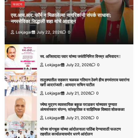
फलटण
एस.आय.आर. फॉर्म न मिळालेल्या नागरिकांनी संपर्क साधावा;
नगरसेविका सिद्धाली शहा यांचे आवाहन
Lokjagar
July 22, 2026
0
स्व. अजितदादा पवार यांच्या जयंतीनिमित्त विनम्र अभिवादन !
Lokjagar
July 22, 2026
0
तालुक्यातील सहकार चळवळ गतिमान ठेवणे हीच हणमंतराव पवारांना
खरी आदरांजली : आमदार सचिन पाटील
Lokjagar
July 21, 2026
0
ज्येष्ठ मुद्रण व्यावसायिक बकुळ पराडकर यांच्यावर पुण्यात
अंत्यसंस्कार संपन्न; सांस्कृतिक व साहित्यिक विश्‍वात शोककळा
Lokjagar
July 21, 2026
0
सोनम वांगचुक यांच्या आंदोलनाला पाठिंबा देण्यासाठी फलटण
तहसील कार्यालयासमोर धरणे आंदोलन