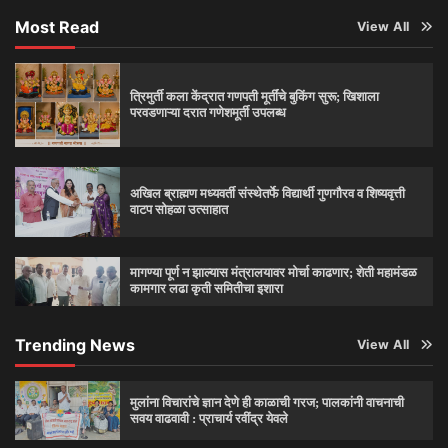
Most Read
View All
त्रिमुर्ती कला केंद्रात गणपती मूर्तींचे बुकिंग सुरू; खिशाला
परवडणाऱ्या दरात गणेशमूर्ती उपलब्ध
अखिल ब्राह्मण मध्यवर्ती संस्थेतर्फे विद्यार्थी गुणगौरव व शिष्यवृत्ती
वाटप सोहळा उत्साहात
मागण्या पूर्ण न झाल्यास मंत्रालयावर मोर्चा काढणार; शेती महामंडळ
कामगार लढा कृती समितीचा इशारा
Trending News
View All
मुलांना विचारांचे ज्ञान देणे ही काळाची गरज; पालकांनी वाचनाची
सवय वाढवावी : प्राचार्य रवींद्र येवले