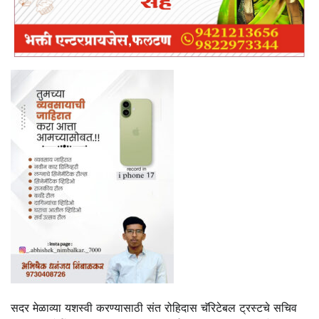
सदर मेळाव्या यशस्वी करण्यासाठी संत रोहिदास चॅरिटेबल ट्रस्टचे सचिव