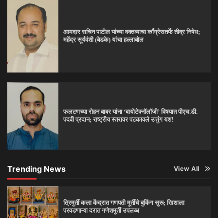
आमदार सचिन पाटील यांच्या वक्तव्याचा काँग्रेसतर्फे तीव्र निषेध;
महेंद्र सूर्यवंशी (बेडके) यांचा हल्लाबोल
फलटणच्या रोहन बाबर यांना ‘बायोटेक्नॉलॉजी’ विषयात पीएच.डी.
पदवी प्रदान; राष्ट्रीय स्तरावर पटकावले उत्तुंग यश!
Trending News
View All
त्रिमुर्ती कला केंद्रात गणपती मूर्तींचे बुकिंग सुरू; खिशाला
परवडणाऱ्या दरात गणेशमूर्ती उपलब्ध