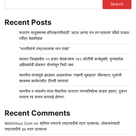
Search
Recent Posts
फलटण तालुक्याच्या हरितक्रांतीसाठी ‘अटल आनंद घन वन प्रकल्प’ पहिले पाऊल :
रवींद्र बेडकीहाळ
“भारतीयांनो राष्ट्रध्वजाचा मान राखा”
सातारा जिल्ह्यातील १९ हजार शेतकऱ्यांना १४२ कोटींची कर्जमुक्ती; पुण्यश्लोक
अहिल्यादेवी होळकर योजनेतून निधी जमा
चायनीज मांजामुळे झाडावर अडकलेल्या ‘गव्हाणी घुबडाला’ जीवनदान; मुधोजी
क्लबच्या बास्केटबॉल टीमची तत्परता!
चायनीज व नायलॉन मांजा विक्रीवर फलटण नगरपरिषदेचा कडक इशारा; दुकान
परवाना रद्द करून कारवाई होणार!
Recent Comments
WishHour.Com
on
श्रीमंत रामराजे राष्ट्रवादीचे स्टार प्रचारक; लोकसभेसाठी
राष्ट्रवादीचे ३७ स्टार प्रचारक