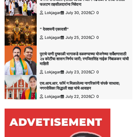
फलटण तहसीलदारांना निवेदन!
Lokjagar
July 30, 2026
0
” देवशयनी एकादशी”
Lokjagar
July 25, 2026
0
पुराचे पाणी दुष्काळी भागाकडे वळवण्याच्या योजनेच्या सर्वेक्षणासाठी
२४ कोटींचा शासन निर्णय जारी; रणजितसिंह नाईक निंबाळकर यांची
माहिती
Lokjagar
July 23, 2026
0
एस.आय.आर. फॉर्म न मिळालेल्या नागरिकांनी संपर्क साधावा;
नगरसेविका सिद्धाली शहा यांचे आवाहन
Lokjagar
July 22, 2026
0