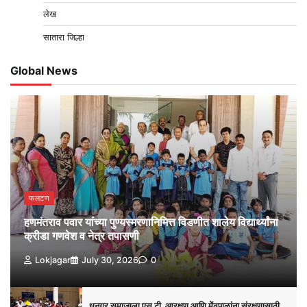
लेख
सातारा जिल्हा
Global News
फलटण
हणमंतराव पवार यांच्या पुण्यस्मरणानिमित्त विडणीत शालेय विद्यार्थ्यांना
क्रीडा गणवेश व नेत्र तपासणी
Lokjagar
July 30, 2026
0
धनगर समाजाला एस.टी. आरक्षण आणि मेंढपाळांना संरक्षणासाठी