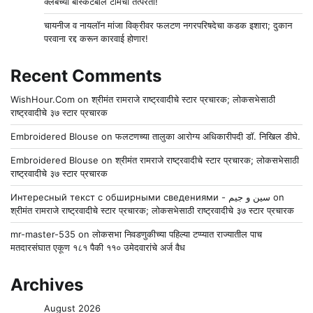
क्लबच्या बास्केटबॉल टीमची तत्परता!
चायनीज व नायलॉन मांजा विक्रीवर फलटण नगरपरिषदेचा कडक इशारा; दुकान
परवाना रद्द करून कारवाई होणार!
Recent Comments
WishHour.Com
on
श्रीमंत रामराजे राष्ट्रवादीचे स्टार प्रचारक; लोकसभेसाठी
राष्ट्रवादीचे ३७ स्टार प्रचारक
Embroidered Blouse
on
फलटणच्या तालुका आरोग्य अधिकारीपदी डॉ. निखिल डीघे.
Embroidered Blouse
on
श्रीमंत रामराजे राष्ट्रवादीचे स्टार प्रचारक; लोकसभेसाठी
राष्ट्रवादीचे ३७ स्टार प्रचारक
Интересный текст с обширными сведениями - سين و جيم
on
श्रीमंत रामराजे राष्ट्रवादीचे स्टार प्रचारक; लोकसभेसाठी राष्ट्रवादीचे ३७ स्टार प्रचारक
mr-master-535
on
लोकसभा निवडणुकीच्या पहिल्या टप्प्यात राज्यातील पाच
मतदारसंघात एकूण १८१ पैकी ११० उमेदवारांचे अर्ज वैध
Archives
August 2026