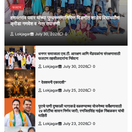
फलटण
हणमंतराव पवार यांच्या पुण्यस्मरणानिमित्त विडणीत शालेय विद्यार्थ्यांना
क्रीडा गणवेश व नेत्र तपासणी
Lokjagar
July 30, 2026
0
धनगर समाजाला एस.टी. आरक्षण आणि मेंढपाळांना संरक्षणासाठी
फलटण तहसीलदारांना निवेदन!
Lokjagar
July 30, 2026
0
” देवशयनी एकादशी”
Lokjagar
July 25, 2026
0
पुराचे पाणी दुष्काळी भागाकडे वळवण्याच्या योजनेच्या सर्वेक्षणासाठी
२४ कोटींचा शासन निर्णय जारी; रणजितसिंह नाईक निंबाळकर यांची
माहिती
Lokjagar
July 23, 2026
0