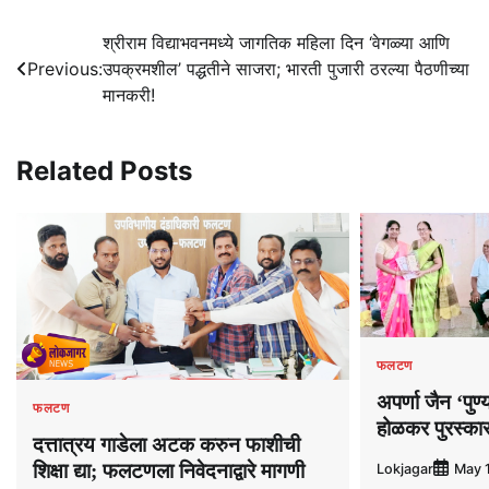
Post
श्रीराम विद्याभवनमध्ये जागतिक महिला दिन ‘वेगळ्या आणि
Previous:
उपक्रमशील’ पद्धतीने साजरा; भारती पुजारी ठरल्या पैठणीच्या
navigation
मानकरी!
Related Posts
फलटण
अपर्णा जैन ‘पुण
फलटण
होळकर पुरस्कार
दत्तात्रय गाडेला अटक करुन फाशीची
शिक्षा द्या; फलटणला निवेदनाद्वारे मागणी
Lokjagar
May 