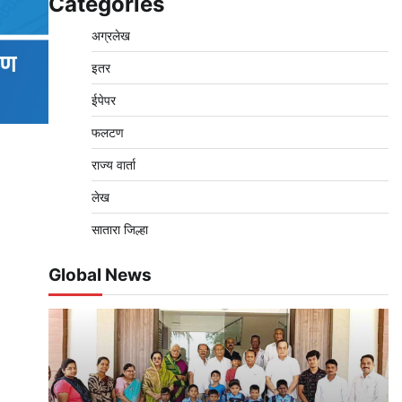
Categories
अग्रलेख
इतर
ईपेपर
फलटण
राज्य वार्ता
लेख
सातारा जिल्हा
Global News