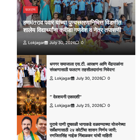
फलटण
हणमंतराव पवार यांच्या पुण्यस्मरणानिमित्त विडणीत
शालेय विद्यार्थ्यांना क्रीडा गणवेश व नेत्र तपासणी
Lokjagar
July 30, 2026
0
धनगर समाजाला एस.टी. आरक्षण आणि मेंढपाळांना
संरक्षणासाठी फलटण तहसीलदारांना निवेदन!
Lokjagar
July 30, 2026
0
” देवशयनी एकादशी”
Lokjagar
July 25, 2026
0
पुराचे पाणी दुष्काळी भागाकडे वळवण्याच्या योजनेच्या
सर्वेक्षणासाठी २४ कोटींचा शासन निर्णय जारी;
रणजितसिंह नाईक निंबाळकर यांची माहिती