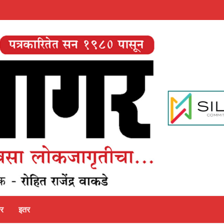
पर
इतर