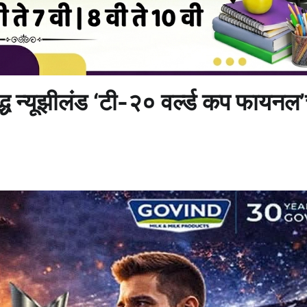
ुद्ध न्यूझीलंड ‘टी-२० वर्ल्ड कप फायनल’