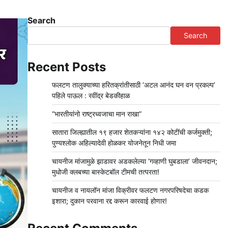
Search
Search
Recent Posts
फलटण तालुक्याच्या हरितक्रांतीसाठी ‘अटल आनंद घन वन प्रकल्प’
पहिले पाऊल : रवींद्र बेडकीहाळ
“भारतीयांनो राष्ट्रध्वजाचा मान राखा”
सातारा जिल्ह्यातील १९ हजार शेतकऱ्यांना १४२ कोटींची कर्जमुक्ती;
पुण्यश्लोक अहिल्यादेवी होळकर योजनेतून निधी जमा
चायनीज मांजामुळे झाडावर अडकलेल्या ‘गव्हाणी घुबडाला’ जीवनदान;
मुधोजी क्लबच्या बास्केटबॉल टीमची तत्परता!
चायनीज व नायलॉन मांजा विक्रीवर फलटण नगरपरिषदेचा कडक
इशारा; दुकान परवाना रद्द करून कारवाई होणार!