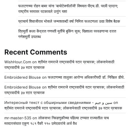
फलटणच्या रोहन बाबर यांना ‘बायोटेक्नॉलॉजी’ विषयात पीएच.डी. पदवी प्रदान;
राष्ट्रीय स्तरावर पटकावले उत्तुंग यश!
प्राचार्य शिवाजीराव भोसले जन्मशताब्दी वर्षा निमित्त फलटणला उद्या विशेष बैठक
त्रिमुर्ती कला केंद्रात गणपती मूर्तींचे बुकिंग सुरू; खिशाला परवडणाऱ्या दरात
गणेशमूर्ती उपलब्ध
Recent Comments
WishHour.Com
on
श्रीमंत रामराजे राष्ट्रवादीचे स्टार प्रचारक; लोकसभेसाठी
राष्ट्रवादीचे ३७ स्टार प्रचारक
Embroidered Blouse
on
फलटणच्या तालुका आरोग्य अधिकारीपदी डॉ. निखिल डीघे.
Embroidered Blouse
on
श्रीमंत रामराजे राष्ट्रवादीचे स्टार प्रचारक; लोकसभेसाठी
राष्ट्रवादीचे ३७ स्टार प्रचारक
Интересный текст с обширными сведениями - سين و جيم
on
श्रीमंत रामराजे राष्ट्रवादीचे स्टार प्रचारक; लोकसभेसाठी राष्ट्रवादीचे ३७ स्टार प्रचारक
mr-master-535
on
लोकसभा निवडणुकीच्या पहिल्या टप्प्यात राज्यातील पाच
मतदारसंघात एकूण १८१ पैकी ११० उमेदवारांचे अर्ज वैध