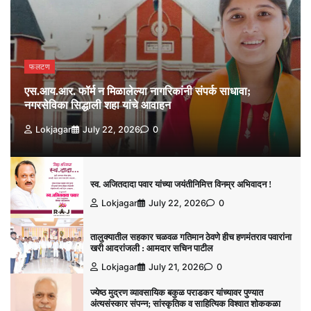
फलटण
एस.आय.आर. फॉर्म न मिळालेल्या नागरिकांनी संपर्क साधावा;
नगरसेविका सिद्धाली शहा यांचे आवाहन
Lokjagar
July 22, 2026
0
स्व. अजितदादा पवार यांच्या जयंतीनिमित्त विनम्र अभिवादन !
Lokjagar
July 22, 2026
0
तालुक्यातील सहकार चळवळ गतिमान ठेवणे हीच हणमंतराव पवारांना
खरी आदरांजली : आमदार सचिन पाटील
Lokjagar
July 21, 2026
0
ज्येष्ठ मुद्रण व्यावसायिक बकुळ पराडकर यांच्यावर पुण्यात
अंत्यसंस्कार संपन्न; सांस्कृतिक व साहित्यिक विश्‍वात शोककळा