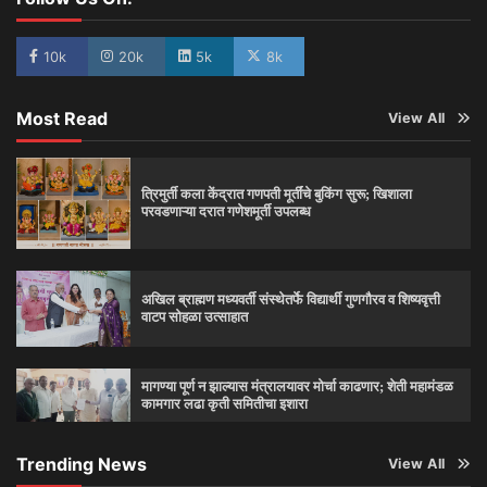
10k
20k
5k
8k
Most Read
View All
त्रिमुर्ती कला केंद्रात गणपती मूर्तींचे बुकिंग सुरू; खिशाला
परवडणाऱ्या दरात गणेशमूर्ती उपलब्ध
अखिल ब्राह्मण मध्यवर्ती संस्थेतर्फे विद्यार्थी गुणगौरव व शिष्यवृत्ती
वाटप सोहळा उत्साहात
मागण्या पूर्ण न झाल्यास मंत्रालयावर मोर्चा काढणार; शेती महामंडळ
कामगार लढा कृती समितीचा इशारा
Trending News
View All