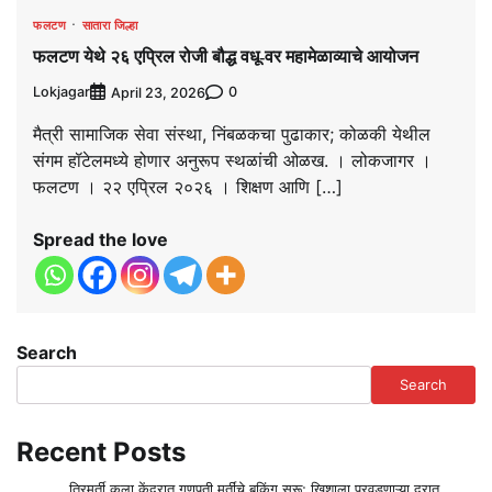
फलटण
सातारा जिल्हा
फलटण येथे २६ एप्रिल रोजी बौद्ध वधू-वर महामेळाव्याचे आयोजन
Lokjagar
0
April 23, 2026
मैत्री सामाजिक सेवा संस्था, निंबळकचा पुढाकार; कोळकी येथील
संगम हॉटेलमध्ये होणार अनुरूप स्थळांची ओळख. । लोकजागर ।
फलटण । २२ एप्रिल २०२६ । शिक्षण आणि […]
Spread the love
Search
Search
Recent Posts
त्रिमुर्ती कला केंद्रात गणपती मूर्तींचे बुकिंग सुरू; खिशाला परवडणाऱ्या दरात