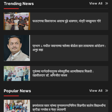
Trending News
View All
फलटणचा विकासरथ असाच पुढे धावणार; मंत्री जयकुमार गोरे
प्रभाग ८ मधील जवानाच्या फ्लेक्स बोर्डला हात लावल्यास आंदोलन :
अनुप शहा
गुरूंच्या मार्गदर्शनातूनच ध्येयपूर्तीचा आत्मविश्‍वास मिळतो :
तहसीलदार डॉ. अभिजीत जाधव
Popular News
View All
हणमंतराव पवार यांच्या पुण्यस्मरणानिमित्त विडणीत शालेय विद्यार्थ्यांना
क्रीडा गणवेश व नेत्र तपासणी