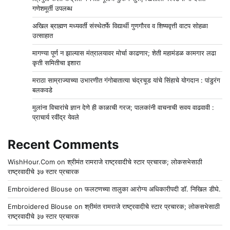
गणेशमूर्ती उपलब्ध
अखिल ब्राह्मण मध्यवर्ती संस्थेतर्फे विद्यार्थी गुणगौरव व शिष्यवृत्ती वाटप सोहळा
उत्साहात
मागण्या पूर्ण न झाल्यास मंत्रालयावर मोर्चा काढणार; शेती महामंडळ कामगार लढा
कृती समितीचा इशारा
मराठा साम्राज्याच्या उभारणीत गंगोबातात्या चंद्रचूड यांचे सिंहाचे योगदान : पांडुरंग
बलकवडे
मुलांना विचारांचे ज्ञान देणे ही काळाची गरज; पालकांनी वाचनाची सवय वाढवावी :
प्राचार्य रवींद्र येवले
Recent Comments
WishHour.Com
on
श्रीमंत रामराजे राष्ट्रवादीचे स्टार प्रचारक; लोकसभेसाठी
राष्ट्रवादीचे ३७ स्टार प्रचारक
Embroidered Blouse
on
फलटणच्या तालुका आरोग्य अधिकारीपदी डॉ. निखिल डीघे.
Embroidered Blouse
on
श्रीमंत रामराजे राष्ट्रवादीचे स्टार प्रचारक; लोकसभेसाठी
राष्ट्रवादीचे ३७ स्टार प्रचारक