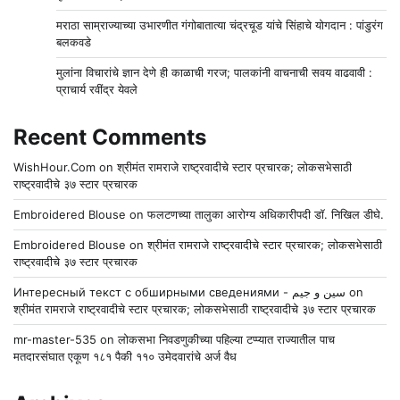
मराठा साम्राज्याच्या उभारणीत गंगोबातात्या चंद्रचूड यांचे सिंहाचे योगदान : पांडुरंग
बलकवडे
मुलांना विचारांचे ज्ञान देणे ही काळाची गरज; पालकांनी वाचनाची सवय वाढवावी :
प्राचार्य रवींद्र येवले
Recent Comments
WishHour.Com
on
श्रीमंत रामराजे राष्ट्रवादीचे स्टार प्रचारक; लोकसभेसाठी
राष्ट्रवादीचे ३७ स्टार प्रचारक
Embroidered Blouse
on
फलटणच्या तालुका आरोग्य अधिकारीपदी डॉ. निखिल डीघे.
Embroidered Blouse
on
श्रीमंत रामराजे राष्ट्रवादीचे स्टार प्रचारक; लोकसभेसाठी
राष्ट्रवादीचे ३७ स्टार प्रचारक
Интересный текст с обширными сведениями - سين و جيم
on
श्रीमंत रामराजे राष्ट्रवादीचे स्टार प्रचारक; लोकसभेसाठी राष्ट्रवादीचे ३७ स्टार प्रचारक
mr-master-535
on
लोकसभा निवडणुकीच्या पहिल्या टप्प्यात राज्यातील पाच
मतदारसंघात एकूण १८१ पैकी ११० उमेदवारांचे अर्ज वैध