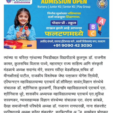
त्यांच्या या चरित्र ग्रंथाच्या निवडीबद्दल विद्यापीठाचे कुलगुरू डॉ. राजनीश
कामत, कुलसचिव विलास पाध्ये, महाराष्ट्र राज्य साहित्य आणि संस्कृती
मंडळाचे अध्यक्ष सदानंद मोरे, सदस्य रवींद्र बेडकीहाळ,सचिव डॉ
मीनाक्षीताई पाटील, राजकीय विश्लेषक जेष्ठ पत्रकार योगेश त्रिवेदी,
एल्फिन्स्टन महाविद्यालयाच्या प्राचार्य डॉ.सौमित्रा सावंत,विज्ञान संस्थेचे
संचालक डॉ. श्रीनिवास कुलकर्णी, सिडनहॅम महाविद्यालयाचे प्राचार्य प्रा.
श्रीनिवास धुरे, शासकीय अध्यापक महाविद्यालयाच्या प्राचार्य प्रा.सुविधा
सरवणकर, न्यायसहाय्यक विज्ञान संस्थेच्या संचालक प्रा. वंदना कांबळे,
दैवज्ञ समाजोन्नती परिषदेचे अध्यक्ष डॉ. गजानन रत्नपारखी, नाना शंकरशेट
प्रतिष्ठानचे अध्यक्ष सुरेंद्र शंकरशेट, सरचिटणीस अॅड. मनमोहन चोणकर