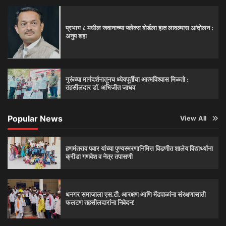
प्रभाग ८ मधील जवानाच्या फ्लेक्स बोर्डला हात लावल्यास आंदोलन :
अनुप शहा
गुरूंच्या मार्गदर्शनातूनच ध्येयपूर्तीचा आत्मविश्‍वास मिळतो :
तहसीलदार डॉ. अभिजीत जाधव
Popular News
View All
हणमंतराव पवार यांच्या पुण्यस्मरणानिमित्त विडणीत शालेय विद्यार्थ्यांना
क्रीडा गणवेश व नेत्र तपासणी
धनगर समाजाला एस.टी. आरक्षण आणि मेंढपाळांना संरक्षणासाठी
फलटण तहसीलदारांना निवेदन!