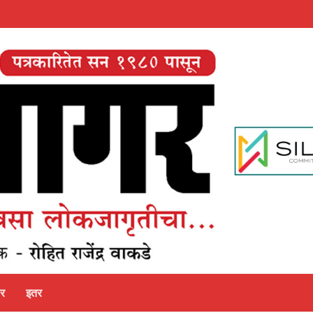
पर
इतर