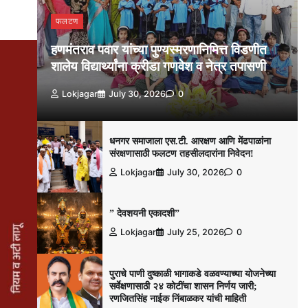
फलटण
हणमंतराव पवार यांच्या पुण्यस्मरणानिमित्त विडणीत
शालेय विद्यार्थ्यांना क्रीडा गणवेश व नेत्र तपासणी
Lokjagar
July 30, 2026
0
धनगर समाजाला एस.टी. आरक्षण आणि मेंढपाळांना
संरक्षणासाठी फलटण तहसीलदारांना निवेदन!
Lokjagar
July 30, 2026
0
” देवशयनी एकादशी”
Lokjagar
July 25, 2026
0
पुराचे पाणी दुष्काळी भागाकडे वळवण्याच्या योजनेच्या
सर्वेक्षणासाठी २४ कोटींचा शासन निर्णय जारी;
रणजितसिंह नाईक निंबाळकर यांची माहिती