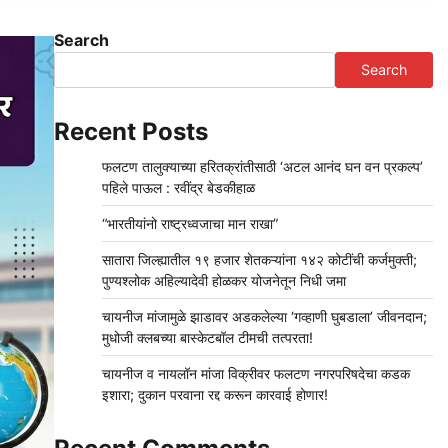
Search
Search
Recent Posts
फलटण तालुक्याच्या हरितक्रांतीसाठी ‘अटल आनंद घन वन प्रकल्प’
पहिले पाऊल : रवींद्र बेडकीहाळ
“भारतीयांनो राष्ट्रध्वजाचा मान राखा”
सातारा जिल्ह्यातील १९ हजार शेतकऱ्यांना १४२ कोटींची कर्जमुक्ती;
पुण्यश्लोक अहिल्यादेवी होळकर योजनेतून निधी जमा
चायनीज मांजामुळे झाडावर अडकलेल्या ‘गव्हाणी घुबडाला’ जीवनदान;
मुधोजी क्लबच्या बास्केटबॉल टीमची तत्परता!
चायनीज व नायलॉन मांजा विक्रीवर फलटण नगरपरिषदेचा कडक
इशारा; दुकान परवाना रद्द करून कारवाई होणार!