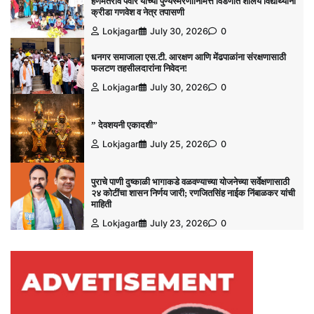
हणमंतराव पवार यांच्या पुण्यस्मरणानिमित्त विडणीत शालेय विद्यार्थ्यांना
क्रीडा गणवेश व नेत्र तपासणी
Lokjagar
July 30, 2026
0
धनगर समाजाला एस.टी. आरक्षण आणि मेंढपाळांना संरक्षणासाठी
फलटण तहसीलदारांना निवेदन!
Lokjagar
July 30, 2026
0
” देवशयनी एकादशी”
Lokjagar
July 25, 2026
0
पुराचे पाणी दुष्काळी भागाकडे वळवण्याच्या योजनेच्या सर्वेक्षणासाठी
२४ कोटींचा शासन निर्णय जारी; रणजितसिंह नाईक निंबाळकर यांची
माहिती
Lokjagar
July 23, 2026
0