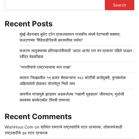
Search
Recent Posts
मुंबई-हैदराबाद बुलेट ट्रेन प्रकल्पावरून राजकीय संघर्ष पेटण्याची शक्यता;
फलटणच्या ‘शिंदेवाडी’ऐवजी बारामतीचा पर्याय?
फलटण तालुक्याच्या हरितक्रांतीसाठी ‘अटल आनंद घन वन प्रकल्प’ पहिले पाऊल :
रवींद्र बेडकीहाळ
“भारतीयांनो राष्ट्रध्वजाचा मान राखा”
सातारा जिल्ह्यातील १९ हजार शेतकऱ्यांना १४२ कोटींची कर्जमुक्ती; पुण्यश्लोक
अहिल्यादेवी होळकर योजनेतून निधी जमा
चायनीज मांजामुळे झाडावर अडकलेल्या ‘गव्हाणी घुबडाला’ जीवनदान; मुधोजी
क्लबच्या बास्केटबॉल टीमची तत्परता!
Recent Comments
WishHour.Com
on
श्रीमंत रामराजे राष्ट्रवादीचे स्टार प्रचारक; लोकसभेसाठी
राष्ट्रवादीचे ३७ स्टार प्रचारक