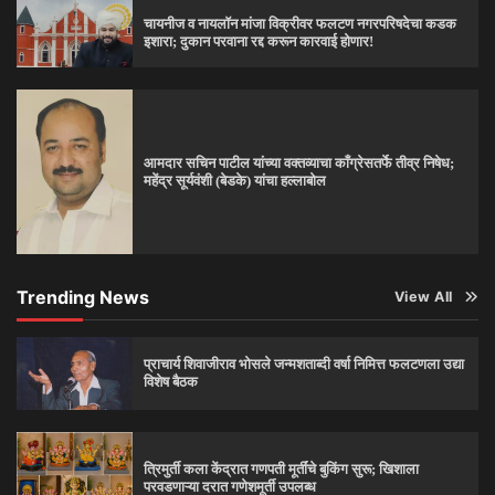
चायनीज व नायलॉन मांजा विक्रीवर फलटण नगरपरिषदेचा कडक
इशारा; दुकान परवाना रद्द करून कारवाई होणार!
आमदार सचिन पाटील यांच्या वक्तव्याचा काँग्रेसतर्फे तीव्र निषेध;
महेंद्र सूर्यवंशी (बेडके) यांचा हल्लाबोल
Trending News
View All
प्राचार्य शिवाजीराव भोसले जन्मशताब्दी वर्षा निमित्त फलटणला उद्या
विशेष बैठक
त्रिमुर्ती कला केंद्रात गणपती मूर्तींचे बुकिंग सुरू; खिशाला
परवडणाऱ्या दरात गणेशमूर्ती उपलब्ध