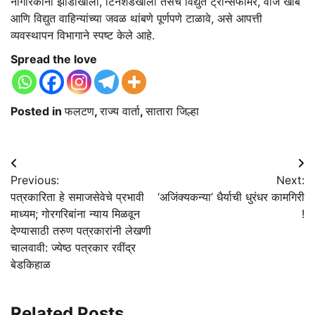
नागरिकांनी झाडांखाली, टिनशेडखाली तसेच विद्युत ट्रान्सफॉर्मर, वीज खांब
आणि विद्युत वाहिन्यांच्या जवळ थांबणे पूर्णपणे टाळावे, असे आपत्ती
व्यवस्थापन विभागाने स्पष्ट केले आहे.
Spread the love
Posted in
फलटण
,
राज्य वार्ता
,
सातारा जिल्हा
Post
Previous:
Next:
navigation
पत्रकारिता हे समाजसेवेचे प्रभावी
‘अजिंक्यकन्या’ धैर्याची धुरंधर कामगिरी
माध्यम; गोरगरिबांना न्याय मिळवून
!
देण्यासाठी तरुण पत्रकारांनी लेखणी
चालवावी: ज्येष्ठ पत्रकार रवींद्र
बेडकिहाळ
Related Posts