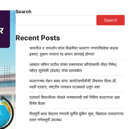
Search
Search
Recent Posts
चायनीज व नायलॉन मांजा विक्रीवर फलटण नगरपरिषदेचा कडक
इशारा; दुकान परवाना रद्द करून कारवाई होणार!
आमदार सचिन पाटील यांच्या वक्तव्याचा काँग्रेसतर्फे तीव्र निषेध;
महेंद्र सूर्यवंशी (बेडके) यांचा हल्लाबोल
फलटणच्या रोहन बाबर यांना ‘बायोटेक्नॉलॉजी’ विषयात पीएच.डी.
पदवी प्रदान; राष्ट्रीय स्तरावर पटकावले उत्तुंग यश!
प्राचार्य शिवाजीराव भोसले जन्मशताब्दी वर्षा निमित्त फलटणला उद्या
विशेष बैठक
त्रिमुर्ती कला केंद्रात गणपती मूर्तींचे बुकिंग सुरू; खिशाला परवडणाऱ्या
दरात गणेशमूर्ती उपलब्ध