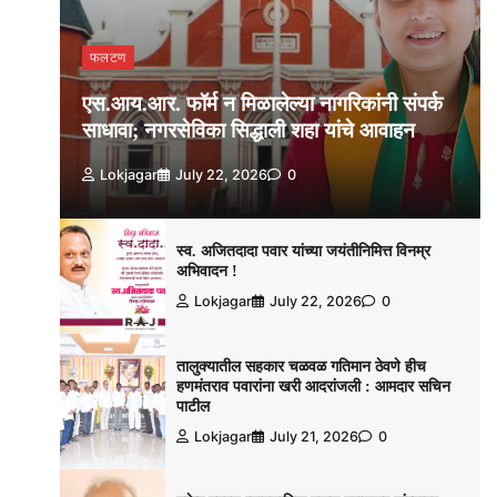
फलटण
एस.आय.आर. फॉर्म न मिळालेल्या नागरिकांनी संपर्क
साधावा; नगरसेविका सिद्धाली शहा यांचे आवाहन
Lokjagar
July 22, 2026
0
स्व. अजितदादा पवार यांच्या जयंतीनिमित्त विनम्र
अभिवादन !
Lokjagar
July 22, 2026
0
तालुक्यातील सहकार चळवळ गतिमान ठेवणे हीच
हणमंतराव पवारांना खरी आदरांजली : आमदार सचिन
पाटील
Lokjagar
July 21, 2026
0