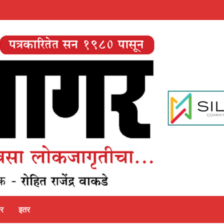
पर
इतर