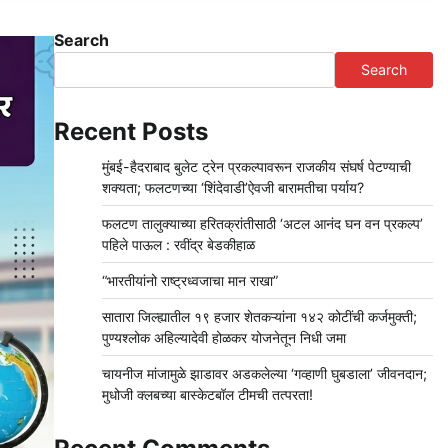
Search
Search
Recent Posts
मुंबई-हैदराबाद बुलेट ट्रेन प्रकल्पावरून राजकीय संघर्ष पेटण्याची
शक्यता; फलटणच्या ‘शिंदेवाडी’ऐवजी बारामतीचा पर्याय?
फलटण तालुक्याच्या हरितक्रांतीसाठी ‘अटल आनंद घन वन प्रकल्प’
पहिले पाऊल : रवींद्र बेडकीहाळ
“भारतीयांनो राष्ट्रध्वजाचा मान राखा”
सातारा जिल्ह्यातील १९ हजार शेतकऱ्यांना १४२ कोटींची कर्जमुक्ती;
पुण्यश्लोक अहिल्यादेवी होळकर योजनेतून निधी जमा
चायनीज मांजामुळे झाडावर अडकलेल्या ‘गव्हाणी घुबडाला’ जीवनदान;
मुधोजी क्लबच्या बास्केटबॉल टीमची तत्परता!