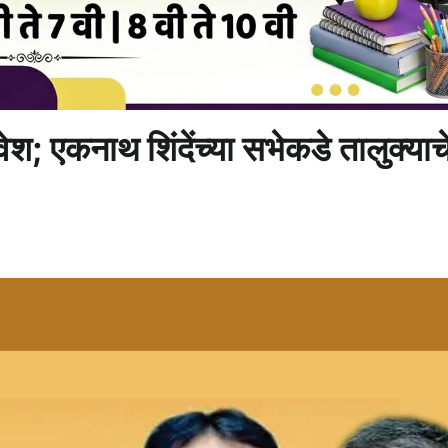
श; एकनाथ शिंदेंच्या सभेकडे तालुक्याच