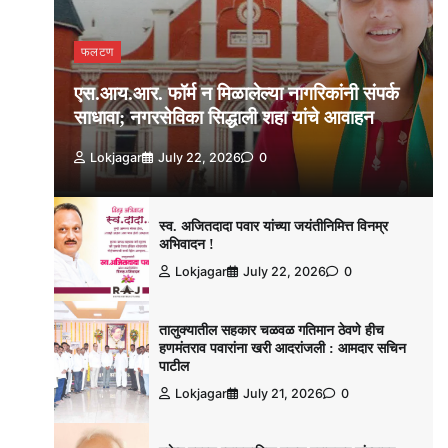
फलटण
एस.आय.आर. फॉर्म न मिळालेल्या नागरिकांनी संपर्क
साधावा; नगरसेविका सिद्धाली शहा यांचे आवाहन
Lokjagar
July 22, 2026
0
स्व. अजितदादा पवार यांच्या जयंतीनिमित्त विनम्र
अभिवादन !
Lokjagar
July 22, 2026
0
तालुक्यातील सहकार चळवळ गतिमान ठेवणे हीच
हणमंतराव पवारांना खरी आदरांजली : आमदार सचिन
पाटील
Lokjagar
July 21, 2026
0