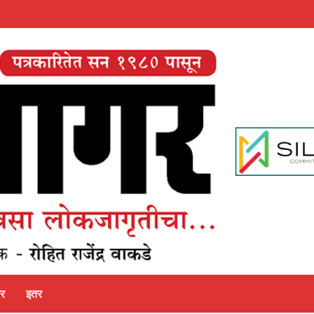
पर
इतर