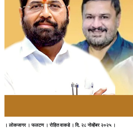
। लोकजागर । फलटण ।
रोहित वाकडे ।
दि. २८ नोव्हेंबर २०२५ ।