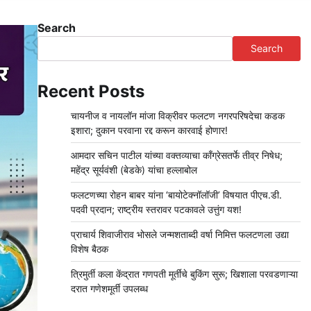
Search
Search
Recent Posts
चायनीज व नायलॉन मांजा विक्रीवर फलटण नगरपरिषदेचा कडक
इशारा; दुकान परवाना रद्द करून कारवाई होणार!
आमदार सचिन पाटील यांच्या वक्तव्याचा काँग्रेसतर्फे तीव्र निषेध;
महेंद्र सूर्यवंशी (बेडके) यांचा हल्लाबोल
फलटणच्या रोहन बाबर यांना ‘बायोटेक्नॉलॉजी’ विषयात पीएच.डी.
पदवी प्रदान; राष्ट्रीय स्तरावर पटकावले उत्तुंग यश!
प्राचार्य शिवाजीराव भोसले जन्मशताब्दी वर्षा निमित्त फलटणला उद्या
विशेष बैठक
त्रिमुर्ती कला केंद्रात गणपती मूर्तींचे बुकिंग सुरू; खिशाला परवडणाऱ्या
दरात गणेशमूर्ती उपलब्ध