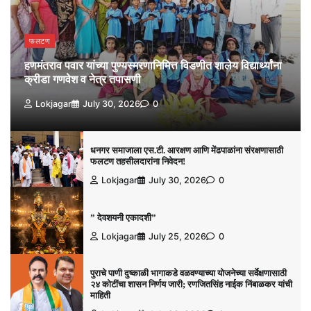
फलटण
हणमंतराव पवार यांच्या पुण्यस्मरणानिमित्त विडणीत शालेय विद्यार्थ्यांना
क्रीडा गणवेश व नेत्र तपासणी
Lokjagar
July 30, 2026
0
धनगर समाजाला एस.टी. आरक्षण आणि मेंढपाळांना संरक्षणासाठी
फलटण तहसीलदारांना निवेदन!
Lokjagar
July 30, 2026
0
” देवशयनी एकादशी”
Lokjagar
July 25, 2026
0
पुराचे पाणी दुष्काळी भागाकडे वळवण्याच्या योजनेच्या सर्वेक्षणासाठी
२४ कोटींचा शासन निर्णय जारी; रणजितसिंह नाईक निंबाळकर यांची
माहिती