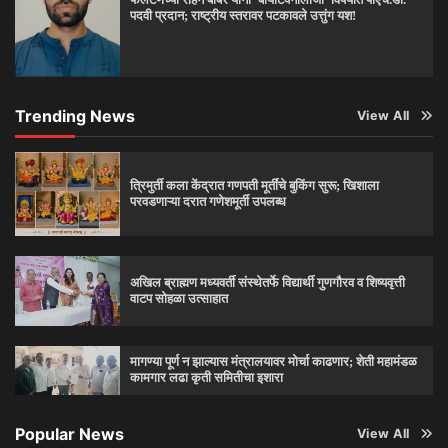
पदवी प्रदान; राष्ट्रीय स्तरावर पटकावले उत्तुंग यश!
Trending News
View All
त्रिमुर्ती कला केंद्रात गणपती मूर्तींचे बुकिंग सुरू; खिशाला
परवडणाऱ्या दरात गणेशमूर्ती उपलब्ध
अखिल ब्राह्मण मध्यवर्ती संस्थेतर्फे विद्यार्थी गुणगौरव व शिष्यवृत्ती
वाटप सोहळा उत्साहात
मागण्या पूर्ण न झाल्यास मंत्रालयावर मोर्चा काढणार; शेती महामंडळ
कामगार लढा कृती समितीचा इशारा
Popular News
View All