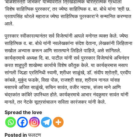
‘बाळशास्त्री जांभेकर’ यांच्यावरील त्रिखंडात्मक चरित्रात्मक ग्रंथाला
‘विशेष साहित्यिक पुरस्कार’, तर ज्येष्ठ साहित्यिक व. बा. बोधे यांना ‘श्री छ.
प्रतापसिंह थोरले महाराज ज्येष्ठ साहित्यिक पुरस्कारा’ने सन्मानित करण्यात
आले.
पुरस्कार स्वीकारल्यानंतर सर्व विजेत्यांनी आपले मनोगत व्यक्त केले. ज्येष्ठ
साहित्यिक व. बा. बोधे यांनी नवलेखकांना संदेश देताना, लेखकांनी लिहिताना
सखोल अभ्यास करून आणि सातत्याने लिहिले पाहिजे, असे सांगितले.
कार्यक्रमाचे अध्यक्ष दि. बा. पाटील यांनी सर्व पुरस्कार विजेत्यांचे अभिनंदन
करत शाहूपुरी शाखेच्या कार्याचे विशेष कौतुक केले. या कार्यक्रमास मसाप
सांगली जिल्हा प्रतिनिधी स्वामी, श्रीधर साळुंखे, डॉ. संदीप श्रोत्री, प्रदीप
कांबळे, मुकुंद फडके, विद्या पोळ, राजश्री शाह, श्रीराम नानल यांसह
मसापचे अजित साळुंखे, सचिन सावंत, वजीर नदाफ, संजय माने आणि
चंद्रकांत कांबिरे उपस्थित होते. कार्यक्रमाचे आभार नंदकुमार सावंत यांनी
मानले, तर नेटके सूत्रसंचालन सविता कारंजकर यांनी केले.
Spread the love
Posted in
फलटण