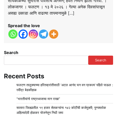
सायंकाळच्या सुमारास पावसाचे आगमन; हवेत निर्माण झाला गारवा. ।
लोकजागर । फलटण । १३ मे २०२६ । गेल्या अनेक दिवसांपासून
असह्य उकाडा आणि वाढत्या तापमानामुळे […]
Spread the love
Search
Search
Recent Posts
फलटण तालुक्याच्या हरितक्रांतीसाठी ‘अटल आनंद घन वन प्रकल्प’ पहिले पाऊल :
रवींद्र बेडकीहाळ
“भारतीयांनो राष्ट्रध्वजाचा मान राखा”
सातारा जिल्ह्यातील १९ हजार शेतकऱ्यांना १४२ कोटींची कर्जमुक्ती; पुण्यश्लोक
अहिल्यादेवी होळकर योजनेतून निधी जमा