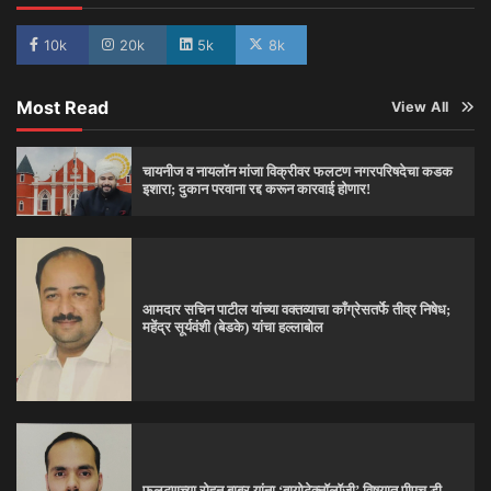
10k
20k
5k
8k
Most Read
View All
चायनीज व नायलॉन मांजा विक्रीवर फलटण नगरपरिषदेचा कडक
इशारा; दुकान परवाना रद्द करून कारवाई होणार!
आमदार सचिन पाटील यांच्या वक्तव्याचा काँग्रेसतर्फे तीव्र निषेध;
महेंद्र सूर्यवंशी (बेडके) यांचा हल्लाबोल
फलटणच्या रोहन बाबर यांना ‘बायोटेक्नॉलॉजी’ विषयात पीएच.डी.