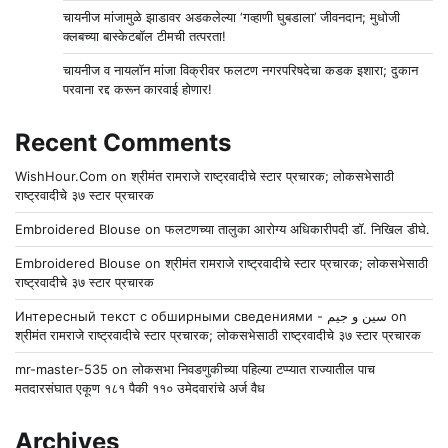
चायनीज मांजामुळे झाडावर अडकलेल्या ‘गव्हाणी घुबडाला’ जीवनदान; मुधोजी
क्लबच्या बास्केटबॉल टीमची तत्परता!
चायनीज व नायलॉन मांजा विक्रीवर फलटण नगरपरिषदेचा कडक इशारा; दुकान
परवाना रद्द करून कारवाई होणार!
Recent Comments
WishHour.Com
on
श्रीमंत रामराजे राष्ट्रवादीचे स्टार प्रचारक; लोकसभेसाठी
राष्ट्रवादीचे ३७ स्टार प्रचारक
Embroidered Blouse
on
फलटणच्या तालुका आरोग्य अधिकारीपदी डॉ. निखिल डीघे.
Embroidered Blouse
on
श्रीमंत रामराजे राष्ट्रवादीचे स्टार प्रचारक; लोकसभेसाठी
राष्ट्रवादीचे ३७ स्टार प्रचारक
Интересный текст с обширными сведениями - سين و جيم
on
श्रीमंत रामराजे राष्ट्रवादीचे स्टार प्रचारक; लोकसभेसाठी राष्ट्रवादीचे ३७ स्टार प्रचारक
mr-master-535
on
लोकसभा निवडणुकीच्या पहिल्या टप्प्यात राज्यातील पाच
मतदारसंघात एकूण १८१ पैकी ११० उमेदवारांचे अर्ज वैध
Archives