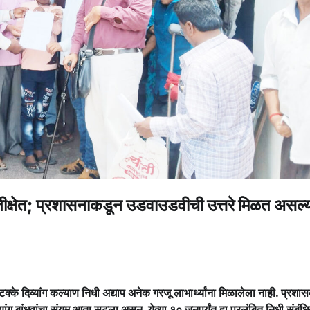
प्रतीक्षेत; प्रशासनाकडून उडवाउडवीची उत्तरे मिळत असल्
े दिव्यांग कल्याण निधी अद्याप अनेक गरजू लाभार्थ्यांना मिळालेला नाही. प्रशा
यांग बांधवांचा संयम आता सुटला असून, येत्या १० जूनपर्यंत हा प्रलंबित निधी संबंध