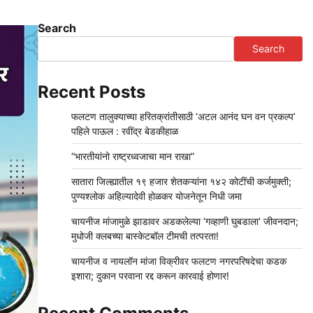
Search
Search
Recent Posts
फलटण तालुक्याच्या हरितक्रांतीसाठी ‘अटल आनंद घन वन प्रकल्प’
पहिले पाऊल : रवींद्र बेडकीहाळ
“भारतीयांनो राष्ट्रध्वजाचा मान राखा”
सातारा जिल्ह्यातील १९ हजार शेतकऱ्यांना १४२ कोटींची कर्जमुक्ती;
पुण्यश्लोक अहिल्यादेवी होळकर योजनेतून निधी जमा
चायनीज मांजामुळे झाडावर अडकलेल्या ‘गव्हाणी घुबडाला’ जीवनदान;
मुधोजी क्लबच्या बास्केटबॉल टीमची तत्परता!
चायनीज व नायलॉन मांजा विक्रीवर फलटण नगरपरिषदेचा कडक
इशारा; दुकान परवाना रद्द करून कारवाई होणार!