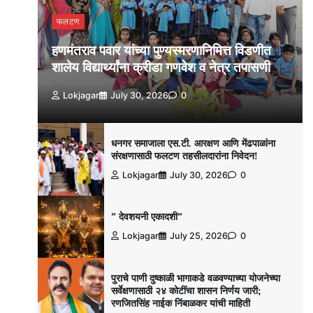
फलटण
हणमंतराव पवार यांच्या पुण्यस्मरणानिमित्त विडणीत
शालेय विद्यार्थ्यांना क्रीडा गणवेश व नेत्र तपासणी
Lokjagar
July 30, 2026
0
धनगर समाजाला एस.टी. आरक्षण आणि मेंढपाळांना
संरक्षणासाठी फलटण तहसीलदारांना निवेदन!
Lokjagar
July 30, 2026
0
” देवशयनी एकादशी”
Lokjagar
July 25, 2026
0
पुराचे पाणी दुष्काळी भागाकडे वळवण्याच्या योजनेच्या
सर्वेक्षणासाठी २४ कोटींचा शासन निर्णय जारी;
रणजितसिंह नाईक निंबाळकर यांची माहिती