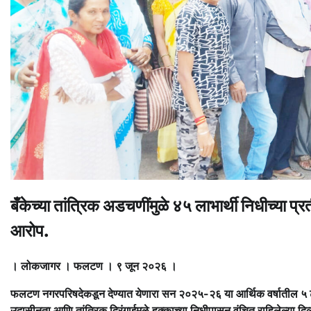
बँकेच्या तांत्रिक अडचणींमुळे ४५ लाभार्थी निधीच्या 
आरोप.
। लोकजागर । फलटण । ९ जून २०२६ ।
फलटण नगरपरिषदेकडून देण्यात येणारा सन २०२५-२६ या आर्थिक वर्षातील ५ टक्क
उदासीनता आणि तांत्रिक दिरंगाईमुळे हक्काच्या निधीपासून वंचित राहिलेल्या दिव्