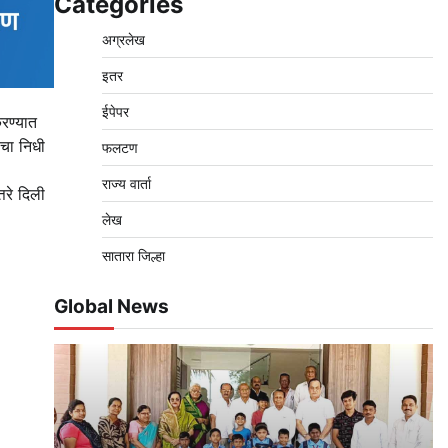
Categories
अग्रलेख
इतर
ईपेपर
करण्यात
ाचा निधी
फलटण
राज्य वार्ता
तरे दिली
लेख
सातारा जिल्हा
Global News