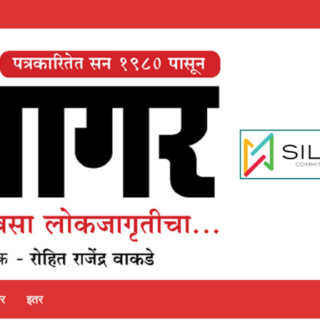
पर
इतर