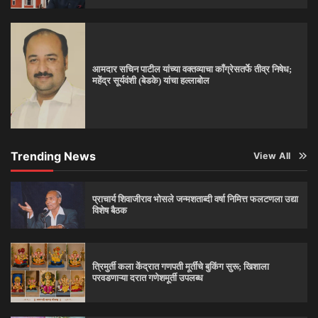
आमदार सचिन पाटील यांच्या वक्तव्याचा काँग्रेसतर्फे तीव्र निषेध;
महेंद्र सूर्यवंशी (बेडके) यांचा हल्लाबोल
Trending News
View All
प्राचार्य शिवाजीराव भोसले जन्मशताब्दी वर्षा निमित्त फलटणला उद्या
विशेष बैठक
त्रिमुर्ती कला केंद्रात गणपती मूर्तींचे बुकिंग सुरू; खिशाला
परवडणाऱ्या दरात गणेशमूर्ती उपलब्ध