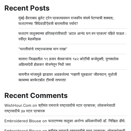
Recent Posts
मुंबई-हैदराबाद बुलेट ट्रेन प्रकल्पावरून राजकीय संघर्ष पेटण्याची शक्यता;
फलटणच्या ‘शिंदेवाडी’ऐवजी बारामतीचा पर्याय?
फलटण तालुक्याच्या हरितक्रांतीसाठी ‘अटल आनंद घन वन प्रकल्प’ पहिले पाऊल :
रवींद्र बेडकीहाळ
“भारतीयांनो राष्ट्रध्वजाचा मान राखा”
सातारा जिल्ह्यातील १९ हजार शेतकऱ्यांना १४२ कोटींची कर्जमुक्ती; पुण्यश्लोक
अहिल्यादेवी होळकर योजनेतून निधी जमा
चायनीज मांजामुळे झाडावर अडकलेल्या ‘गव्हाणी घुबडाला’ जीवनदान; मुधोजी
क्लबच्या बास्केटबॉल टीमची तत्परता!
Recent Comments
WishHour.Com
on
श्रीमंत रामराजे राष्ट्रवादीचे स्टार प्रचारक; लोकसभेसाठी
राष्ट्रवादीचे ३७ स्टार प्रचारक
Embroidered Blouse
on
फलटणच्या तालुका आरोग्य अधिकारीपदी डॉ. निखिल डीघे.
Embroidered Blouse
on
श्रीमंत रामराजे राष्ट्रवादीचे स्टार प्रचारक; लोकसभेसाठी