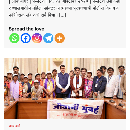
| लोकजागर | फलटण | दि. २७ ऑक्टोबर २०२५ | फलटण उपजिल्हा
रुग्णालयातील महिला डॉक्टर आत्महत्या प्रकरणाची पोलीस विभाग व
फॉरेन्सिक लॅब असे सर्व विभाग […]
Spread the love
राज्य वार्ता