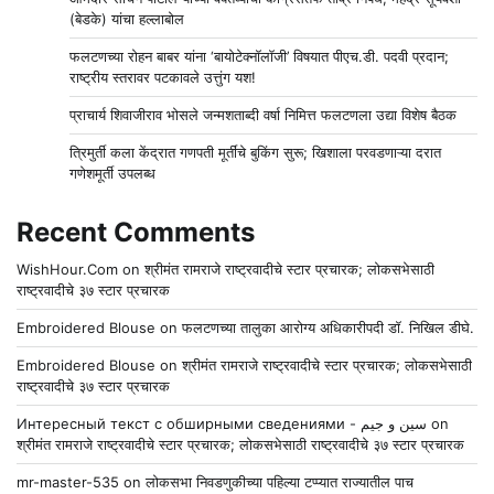
(बेडके) यांचा हल्लाबोल
फलटणच्या रोहन बाबर यांना ‘बायोटेक्नॉलॉजी’ विषयात पीएच.डी. पदवी प्रदान;
राष्ट्रीय स्तरावर पटकावले उत्तुंग यश!
प्राचार्य शिवाजीराव भोसले जन्मशताब्दी वर्षा निमित्त फलटणला उद्या विशेष बैठक
त्रिमुर्ती कला केंद्रात गणपती मूर्तींचे बुकिंग सुरू; खिशाला परवडणाऱ्या दरात
गणेशमूर्ती उपलब्ध
Recent Comments
WishHour.Com
on
श्रीमंत रामराजे राष्ट्रवादीचे स्टार प्रचारक; लोकसभेसाठी
राष्ट्रवादीचे ३७ स्टार प्रचारक
Embroidered Blouse
on
फलटणच्या तालुका आरोग्य अधिकारीपदी डॉ. निखिल डीघे.
Embroidered Blouse
on
श्रीमंत रामराजे राष्ट्रवादीचे स्टार प्रचारक; लोकसभेसाठी
राष्ट्रवादीचे ३७ स्टार प्रचारक
Интересный текст с обширными сведениями - سين و جيم
on
श्रीमंत रामराजे राष्ट्रवादीचे स्टार प्रचारक; लोकसभेसाठी राष्ट्रवादीचे ३७ स्टार प्रचारक
mr-master-535
on
लोकसभा निवडणुकीच्या पहिल्या टप्प्यात राज्यातील पाच