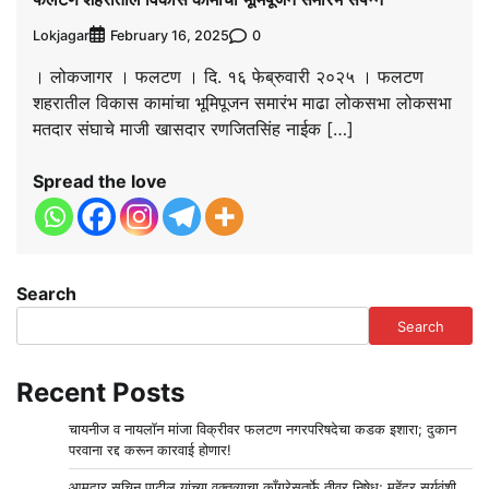
Lokjagar
0
February 16, 2025
। लोकजागर । फलटण । दि. १६ फेब्रुवारी २०२५ । फलटण
शहरातील विकास कामांचा भूमिपूजन समारंभ माढा लोकसभा लोकसभा
मतदार संघाचे माजी खासदार रणजितसिंह नाईक […]
Spread the love
Search
Search
Recent Posts
चायनीज व नायलॉन मांजा विक्रीवर फलटण नगरपरिषदेचा कडक इशारा; दुकान
परवाना रद्द करून कारवाई होणार!
आमदार सचिन पाटील यांच्या वक्तव्याचा काँग्रेसतर्फे तीव्र निषेध; महेंद्र सूर्यवंशी