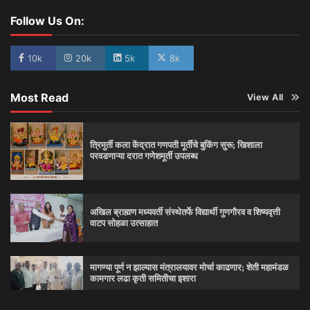
Follow Us On:
10k
20k
5k
8k
Most Read
View All
त्रिमुर्ती कला केंद्रात गणपती मूर्तींचे बुकिंग सुरू; खिशाला
परवडणाऱ्या दरात गणेशमूर्ती उपलब्ध
अखिल ब्राह्मण मध्यवर्ती संस्थेतर्फे विद्यार्थी गुणगौरव व शिष्यवृत्ती
वाटप सोहळा उत्साहात
मागण्या पूर्ण न झाल्यास मंत्रालयावर मोर्चा काढणार; शेती महामंडळ
कामगार लढा कृती समितीचा इशारा