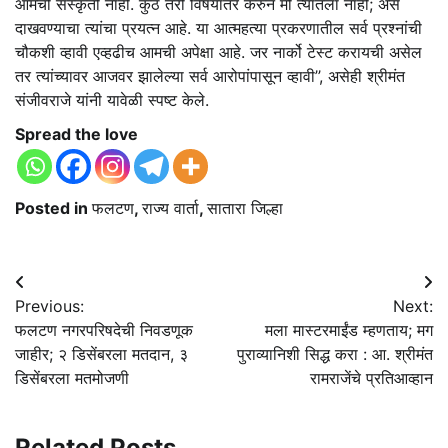
आमची संस्कृती नाही. कुठं तरी विषयांतर करुन मी त्यातला नाही; असं
दाखवण्याचा त्यांचा प्रयत्न आहे. या आत्महत्या प्रकरणातील सर्व प्रश्‍नांची
चौकशी व्हावी एव्हढीच आमची अपेक्षा आहे. जर नार्को टेस्ट करायची असेल
तर त्यांच्यावर आजवर झालेल्या सर्व आरोपांपासून व्हावी’’, असेही श्रीमंत
संजीवराजे यांनी यावेळी स्पष्ट केले.
Spread the love
Posted in
फलटण
,
राज्य वार्ता
,
सातारा जिल्हा
Post
Previous:
Next:
navigation
फलटण नगरपरिषदेची निवडणूक
मला मास्टरमाईंड म्हणताय; मग
जाहीर; २ डिसेंबरला मतदान, ३
पुराव्यानिशी सिद्ध करा : आ. श्रीमंत
डिसेंबरला मतमोजणी
रामराजेंचे प्रतिआव्हान
Related Posts